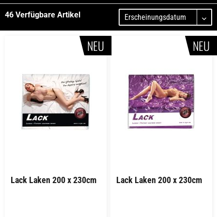
Slip
Weiss
46
Verfügbare Artikel
Straps-Sets
Erscheinungsdatum
Strümpfe
NEU
NEU
Lack Laken 200 x 230cm
Lack Laken 200 x 230cm