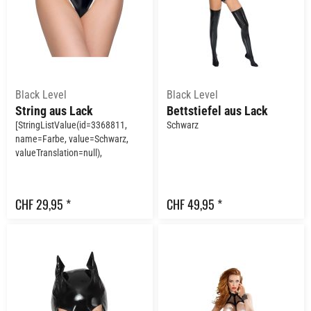
Black Level
Black Level
String aus Lack
Bettstiefel aus Lack
[StringListValue(id=3368811,
Schwarz
name=Farbe, value=Schwarz,
valueTranslation=null),
StringListValue(id=3368812,
name=Farbe, value=Weiss,
valueTranslation=null)]
CHF 29,95 *
CHF 49,95 *