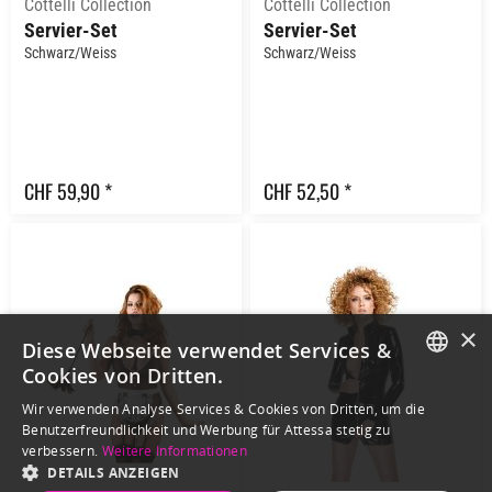
Cottelli Collection
Cottelli Collection
Servier-Set
Servier-Set
Schwarz/Weiss
Schwarz/Weiss
CHF 59,90 *
CHF 52,50 *
×
Diese Webseite verwendet Services &
Cookies von Dritten.
GERMAN
Wir verwenden Analyse Services & Cookies von Dritten, um die
Benutzerfreundlichkeit und Werbung für Attessa stetig zu
ENGLISH
verbessern.
Weitere Informationen
DETAILS ANZEIGEN