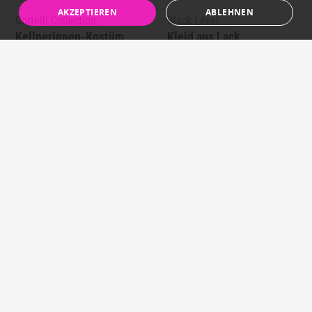
AKZEPTIEREN
ABLEHNEN
Cottelli Collection
Black Level
Kellnerinnen-Kostüm
Kleid aus Lack
Schwarz/Weiss
Schwarz
CHF 35,50 *
CHF 89,50 *