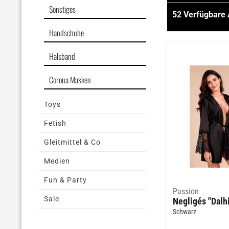
Sonstiges
52
Verfügbare 
Handschuhe
Beige
Blau
Halsband
Blue
Pink
Corona Masken
Rot
Schwarz
Türkis
Toys
Weiss
Fetish
Gleitmittel & Co
Medien
Fun & Party
Passion
Sale
Negligés "Dalh
Schwarz