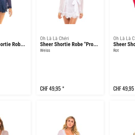
Oh Là Là Chéri
Oh Là Là C
Curvy Sheer Shortie Robe "Provence"
Sheer Shortie Robe "Provence"
Weiss
Rot
CHF 49,95 *
CHF 49,95