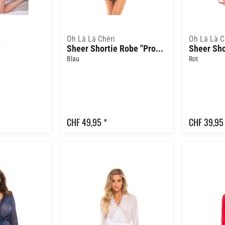
Oh Là Là Chéri
Oh Là Là C
"
Sheer Shortie Robe "Provence"
Blau
Rot
CHF 49,95 *
CHF 39,95