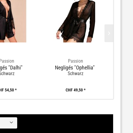
Passion
Passion
gés "Dalhi"
Negligés "Ophellia"
Negl
Schwarz
Schwarz
HF 54,50 *
CHF 49,50 *