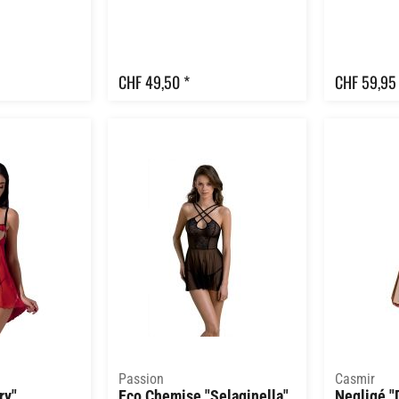
CHF 49,50 *
CHF 59,95
Passion
Casmir
ry"
Eco Chemise "Selaginella"
Negligé "