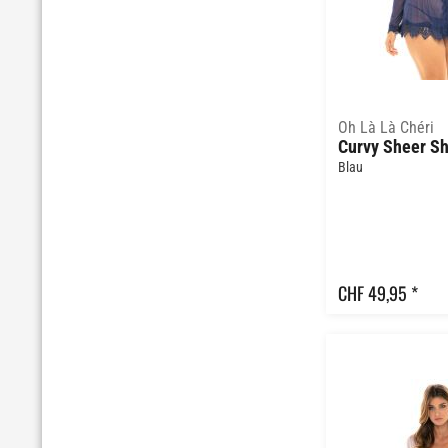
Oh Là Là Chéri
Blau
CHF 49,95 *