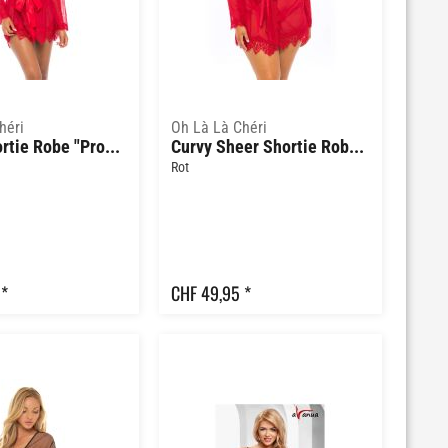
héri
Oh Là Là Chéri
Sheer Shortie Robe "Provence"
Curvy Sheer Shortie Robe "Provence"
Rot
 *
CHF 49,95 *