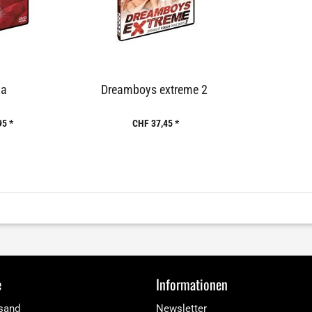
ya
Dreamboys extreme 2
95 *
CHF 37,45 *
e
Informationen
rsand
Newsletter