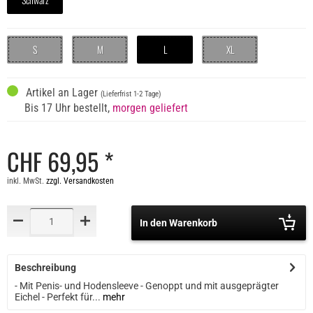
S
M
L
XL
Artikel an Lager
(Lieferfrist 1-2 Tage)
Bis 17 Uhr bestellt,
morgen geliefert
CHF 69,95 *
inkl. MwSt.
zzgl. Versandkosten
In den Warenkorb
Beschreibung
- Mit Penis- und Hodensleeve - Genoppt und mit ausgeprägter
Eichel - Perfekt für...
mehr