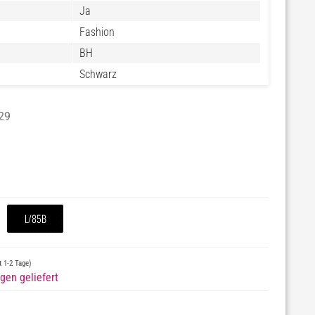
Ja
Fashion
BH
Schwarz
29
L/85B
st 1-2 Tage)
gen geliefert