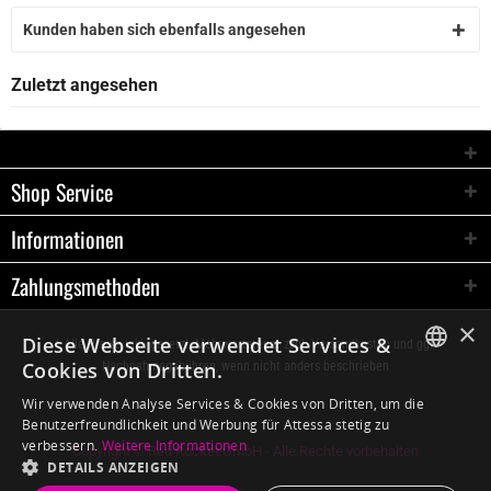
Kunden haben sich ebenfalls angesehen
Zuletzt angesehen
Shop Service
Informationen
Zahlungsmethoden
×
Diese Webseite verwendet Services &
* Alle Preise inkl. gesetzl. Mehrwertsteuer zzgl.
Versandkosten
und ggf.
Cookies von Dritten.
Nachnahmegebühren, wenn nicht anders beschrieben
GERMAN
Wir verwenden Analyse Services & Cookies von Dritten, um die
Benutzerfreundlichkeit und Werbung für Attessa stetig zu
ENGLISH
verbessern.
Weitere Informationen
Copyright © Red Rocket GmbH - Alle Rechte vorbehalten
DETAILS ANZEIGEN