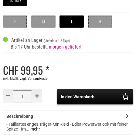
S
M
L
XL
Artikel an Lager
(Lieferfrist 1-2 Tage)
Bis 17 Uhr bestellt,
morgen geliefert
CHF 99,95 *
inkl. MwSt.
zzgl. Versandkosten
In den Warenkorb
Beschreibung
- Tailliertes enges Träger-Minikleid - Edler Powerwetlook mit feiner
Spitze - Im...
mehr