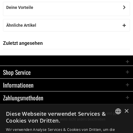
Deine Vorteile
Ähnliche Artikel
Zuletzt angesehen
Shop Service
Informationen
Zahlungsmethoden
×
Diese Webseite verwendet Services &
* Alle Preise inkl. gesetzl. Mehrwertsteuer zzgl.
Versandkosten
und ggf.
Cookies von Dritten.
Nachnahmegebühren, wenn nicht anders beschrieben
GERMAN
Wir verwenden Analyse Services & Cookies von Dritten, um die