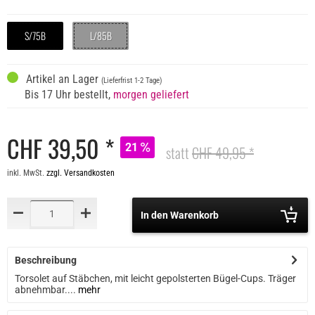
S/75B
L/85B
Artikel an Lager
(Lieferfrist 1-2 Tage)
Bis 17 Uhr bestellt,
morgen geliefert
CHF 39,50 *
21
statt
CHF 49,95 *
inkl. MwSt.
zzgl. Versandkosten
In den Warenkorb
Beschreibung
Torsolet auf Stäbchen, mit leicht gepolsterten Bügel-Cups. Träger
abnehmbar....
mehr