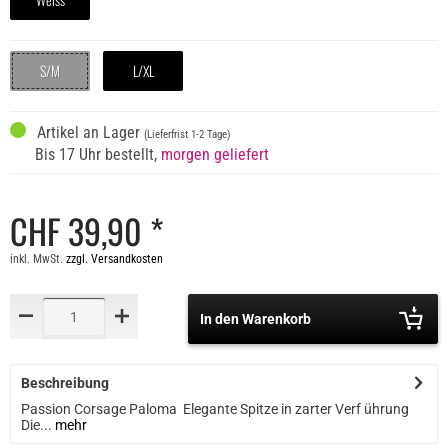
S/M
L/XL
Artikel an Lager
(Lieferfrist 1-2 Tage)
Bis 17 Uhr bestellt,
morgen geliefert
CHF 39,90 *
inkl. MwSt.
zzgl. Versandkosten
In den Warenkorb
Beschreibung
Passion Corsage Paloma Elegante Spitze in zarter Verf ührung
Die...
mehr