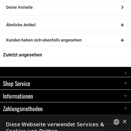
Deine Vorteile
Ähnliche Artikel
Kunden haben sich ebenfalls angesehen
Zuletzt angesehen
Shop Service
Informationen
Zahlungsmethoden
×
Diese Webseite verwendet Services &
* Alle Preise inkl. gesetzl. Mehrwertsteuer zzgl.
Versandkosten
und ggf.
Nachnahmegebühren, wenn nicht anders beschrieben