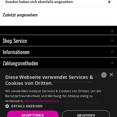
Kunden haben sich ebenfalls angesehen
Zuletzt angesehen
Shop Service
Informationen
Zahlungsmethoden
×
Diese Webseite verwendet Services &
* Alle Preise inkl. gesetzl. Mehrwertsteuer zzgl.
Versandkosten
und ggf.
Cookies von Dritten.
Nachnahmegebühren, wenn nicht anders beschrieben
GERMAN
Wir verwenden Analyse Services & Cookies von Dritten, um die
Benutzerfreundlichkeit und Werbung für Attessa stetig zu
ENGLISH
verbessern.
Weitere Informationen
Copyright © Red Rocket GmbH - Alle Rechte vorbehalten
DETAILS ANZEIGEN
AKZEPTIEREN
ABLEHNEN