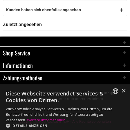
Kunden haben sich ebenfalls angesehen
Zuletzt angesehen
Shop Service
Informationen
Zahlungsmethoden
×
Diese Webseite verwendet Services &
* Alle Preise inkl. gesetzl. Mehrwertsteuer zzgl.
Versandkosten
und ggf.
Cookies von Dritten.
Nachnahmegebühren, wenn nicht anders beschrieben
GERMAN
Wir verwenden Analyse Services & Cookies von Dritten, um die
Benutzerfreundlichkeit und Werbung für Attessa stetig zu
ENGLISH
verbessern.
Weitere Informationen
Copyright © Red Rocket GmbH - Alle Rechte vorbehalten
DETAILS ANZEIGEN