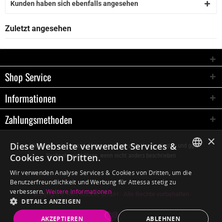
Kunden haben sich ebenfalls angesehen
Zuletzt angesehen
Shop Service
Informationen
Zahlungsmethoden
×
Diese Webseite verwendet Services &
* Alle Preise inkl. gesetzl. Mehrwertsteuer zzgl.
Versandkosten
und ggf.
Cookies von Dritten.
Nachnahmegebühren, wenn nicht anders beschrieben
GERMAN
Wir verwenden Analyse Services & Cookies von Dritten, um die
Benutzerfreundlichkeit und Werbung für Attessa stetig zu
ENGLISH
verbessern.
Weitere Informationen
Copyright © Red Rocket GmbH - Alle Rechte vorbehalten
DETAILS ANZEIGEN
AKZEPTIEREN
ABLEHNEN