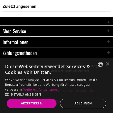
Zuletzt angesehen
Shop Service
Informationen
Zahlungsmethoden
×
Diese Webseite verwendet Services &
* Alle Preise inkl. gesetzl. Mehrwertsteuer zzgl.
Versandkosten
und ggf.
Cookies von Dritten.
Nachnahmegebühren, wenn nicht anders beschrieben
GERMAN
Wir verwenden Analyse Services & Cookies von Dritten, um die
Benutzerfreundlichkeit und Werbung für Attessa stetig zu
ENGLISH
verbessern.
Weitere Informationen
Copyright © Red Rocket GmbH - Alle Rechte vorbehalten
DETAILS ANZEIGEN
AKZEPTIEREN
ABLEHNEN