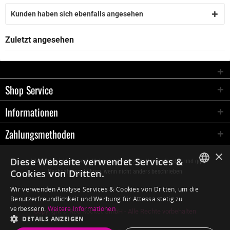
Kunden haben sich ebenfalls angesehen
Zuletzt angesehen
Shop Service
Informationen
Zahlungsmethoden
×
Diese Webseite verwendet Services &
* Alle Preise inkl. gesetzl. Mehrwertsteuer zzgl.
Versandkosten
und ggf.
Cookies von Dritten.
Nachnahmegebühren, wenn nicht anders beschrieben
GERMAN
Wir verwenden Analyse Services & Cookies von Dritten, um die
Benutzerfreundlichkeit und Werbung für Attessa stetig zu
ENGLISH
verbessern.
Weitere Informationen
Copyright © Red Rocket GmbH - Alle Rechte vorbehalten
DETAILS ANZEIGEN