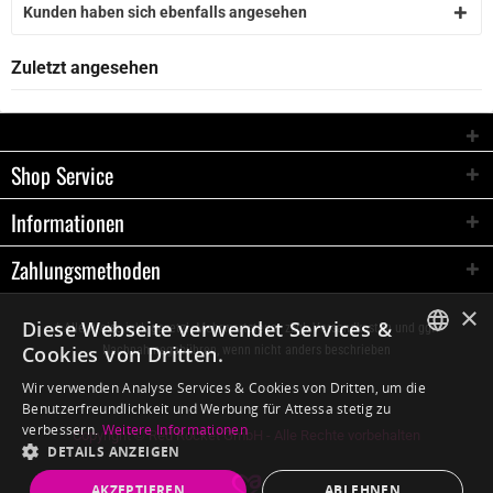
Kunden haben sich ebenfalls angesehen
Zuletzt angesehen
Shop Service
Informationen
Zahlungsmethoden
×
Diese Webseite verwendet Services &
* Alle Preise inkl. gesetzl. Mehrwertsteuer zzgl.
Versandkosten
und ggf.
Cookies von Dritten.
Nachnahmegebühren, wenn nicht anders beschrieben
GERMAN
Wir verwenden Analyse Services & Cookies von Dritten, um die
Benutzerfreundlichkeit und Werbung für Attessa stetig zu
ENGLISH
verbessern.
Weitere Informationen
Copyright © Red Rocket GmbH - Alle Rechte vorbehalten
DETAILS ANZEIGEN
AKZEPTIEREN
ABLEHNEN