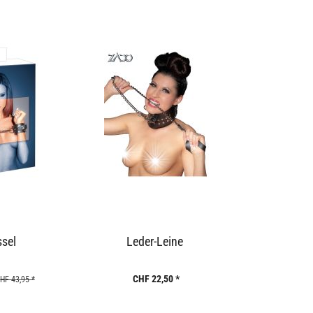
sel
Leder-Leine
CHF 22,50 *
HF 43,95 *