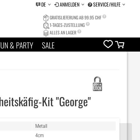
DE
ANMELDEN
SERVICE/HILFE
GRATISLIEFERUNG AB 99.95 CHF
1-TAGES-ZUSTELLUNG
ALLES AN LAGER
FUN & PARTY
SALE
eitskäfig-Kit "George"
Metall
4cm