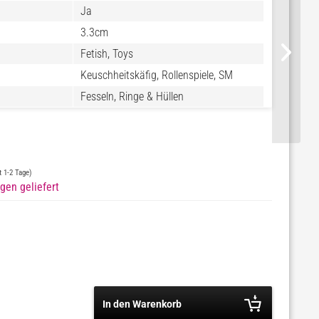
Ja
3.3cm
Fetish, Toys
Keuschheitskäfig, Rollenspiele, SM
Fesseln, Ringe & Hüllen
4
st 1-2 Tage)
gen geliefert
In den Warenkorb