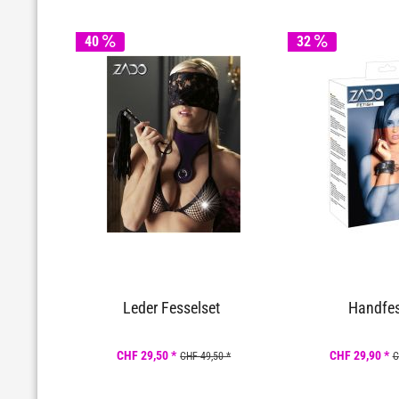
40
32
Leder Fesselset
Handfes
CHF 29,50 *
CHF 29,90 *
CHF 49,50 *
C