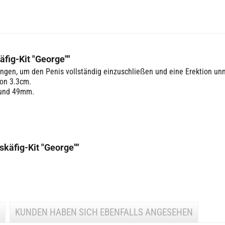
fig-Kit "George""
ungen, um den Penis vollständig einzuschließen und eine Erektion u
von 3.3cm.
 und 49mm.
käfig-Kit "George""
KUNDEN HABEN SICH EBENFALLS ANGESEHEN