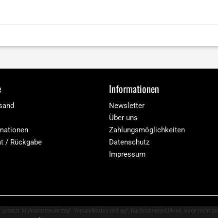
e
Informationen
rsand
Newsletter
Über uns
mationen
Zahlungsmöglichkeiten
ht / Rückgabe
Datenschutz
Impressum
l. gesetzl. Mehrwertsteuer zzgl.
Versandkosten
und ggf. Nachnahmegebühren, wenn nicht an