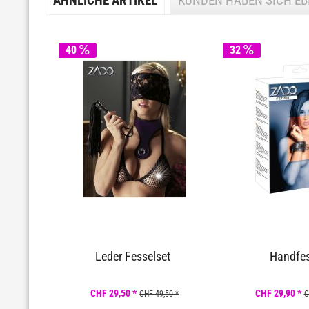
ÄHNLICHE ARTIKEL
KUNDEN HABEN SICH E
40
32
Leder Fesselset
Handfes
CHF 29,50 *
CHF 29,90 *
CHF 49,50 *
C