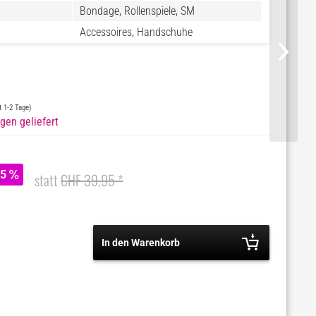
Bondage, Rollenspiele, SM
Accessoires, Handschuhe
st 1-2 Tage)
gen geliefert
25
statt
CHF 39,95 *
In den Warenkorb