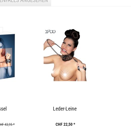
BENFALLS ANGESEHEN
sel
Leder-Leine
CHF 22,50 *
HF 43,95 *