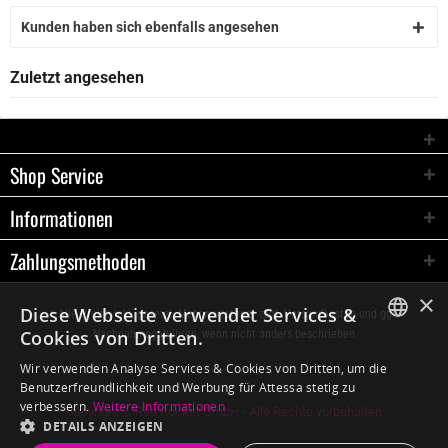
Kunden haben sich ebenfalls angesehen
Zuletzt angesehen
Shop Service
Informationen
Zahlungsmethoden
×
Diese Webseite verwendet Services &
* Alle Preise inkl. gesetzl. Mehrwertsteuer zzgl.
Versandkosten
und ggf.
Cookies von Dritten.
Nachnahmegebühren, wenn nicht anders beschrieben
GERMAN
Wir verwenden Analyse Services & Cookies von Dritten, um die
Benutzerfreundlichkeit und Werbung für Attessa stetig zu
ENGLISH
verbessern.
Weitere Informationen
Copyright © Red Rocket GmbH - Alle Rechte vorbehalten
DETAILS ANZEIGEN