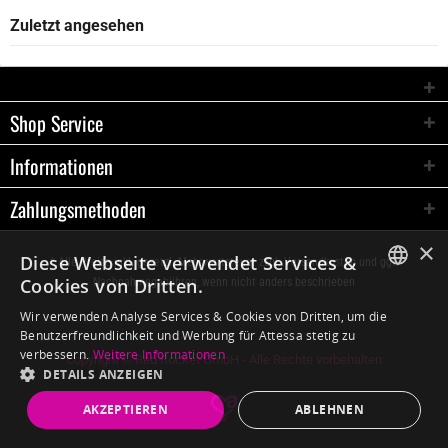
Zuletzt angesehen
Shop Service
Informationen
Zahlungsmethoden
×
Diese Webseite verwendet Services &
* Alle Preise inkl. gesetzl. Mehrwertsteuer zzgl.
Versandkosten
und ggf.
Cookies von Dritten.
Nachnahmegebühren, wenn nicht anders beschrieben
GERMAN
Wir verwenden Analyse Services & Cookies von Dritten, um die
Benutzerfreundlichkeit und Werbung für Attessa stetig zu
ENGLISH
verbessern.
Weitere Informationen
Copyright © Red Rocket GmbH - Alle Rechte vorbehalten
DETAILS ANZEIGEN
AKZEPTIEREN
ABLEHNEN