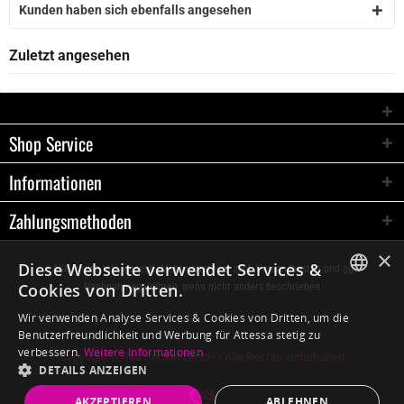
Kunden haben sich ebenfalls angesehen
Zuletzt angesehen
Shop Service
Informationen
Zahlungsmethoden
×
Diese Webseite verwendet Services &
* Alle Preise inkl. gesetzl. Mehrwertsteuer zzgl.
Versandkosten
und ggf.
Cookies von Dritten.
Nachnahmegebühren, wenn nicht anders beschrieben
GERMAN
Wir verwenden Analyse Services & Cookies von Dritten, um die
Benutzerfreundlichkeit und Werbung für Attessa stetig zu
ENGLISH
verbessern.
Weitere Informationen
Copyright © Red Rocket GmbH - Alle Rechte vorbehalten
DETAILS ANZEIGEN
AKZEPTIEREN
ABLEHNEN