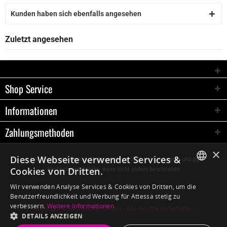
Kunden haben sich ebenfalls angesehen
Zuletzt angesehen
Shop Service
Informationen
Zahlungsmethoden
×
Diese Webseite verwendet Services &
* Alle Preise inkl. gesetzl. Mehrwertsteuer zzgl.
Versandkosten
und ggf.
Cookies von Dritten.
Nachnahmegebühren, wenn nicht anders beschrieben
GERMAN
Wir verwenden Analyse Services & Cookies von Dritten, um die
Benutzerfreundlichkeit und Werbung für Attessa stetig zu
ENGLISH
verbessern.
Weitere Informationen
Copyright © Red Rocket GmbH - Alle Rechte vorbehalten
DETAILS ANZEIGEN