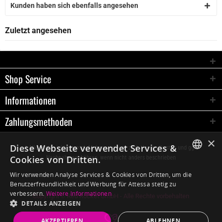
Kunden haben sich ebenfalls angesehen
Zuletzt angesehen
Shop Service
Informationen
Zahlungsmethoden
×
Diese Webseite verwendet Services &
* Alle Preise inkl. gesetzl. Mehrwertsteuer zzgl.
Versandkosten
und ggf.
Cookies von Dritten.
Nachnahmegebühren, wenn nicht anders beschrieben
GERMAN
Wir verwenden Analyse Services & Cookies von Dritten, um die
Benutzerfreundlichkeit und Werbung für Attessa stetig zu
ENGLISH
verbessern.
Weitere Informationen
Copyright © Red Rocket GmbH - Alle Rechte vorbehalten
DETAILS ANZEIGEN
AKZEPTIEREN
ABLEHNEN