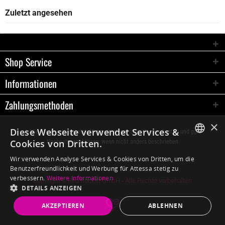
Zuletzt angesehen
Shop Service
Informationen
Zahlungsmethoden
×
Diese Webseite verwendet Services &
* Alle Preise inkl. gesetzl. Mehrwertsteuer zzgl.
Versandkosten
und ggf.
Cookies von Dritten.
Nachnahmegebühren, wenn nicht anders beschrieben
GERMAN
Wir verwenden Analyse Services & Cookies von Dritten, um die
Benutzerfreundlichkeit und Werbung für Attessa stetig zu
ENGLISH
verbessern.
Weitere Informationen
Copyright © Red Rocket GmbH - Alle Rechte vorbehalten
DETAILS ANZEIGEN
AKZEPTIEREN
ABLEHNEN