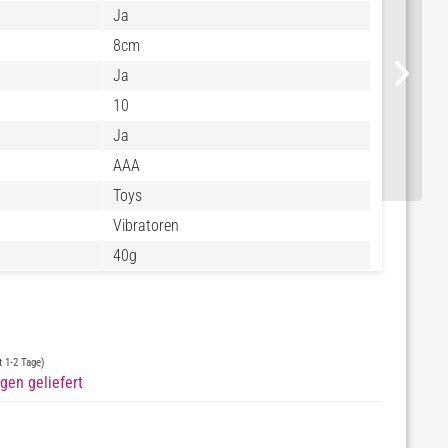
Ja
8cm
Ja
10
Ja
AAA
Toys
Vibratoren
40g
st 1-2 Tage)
gen geliefert